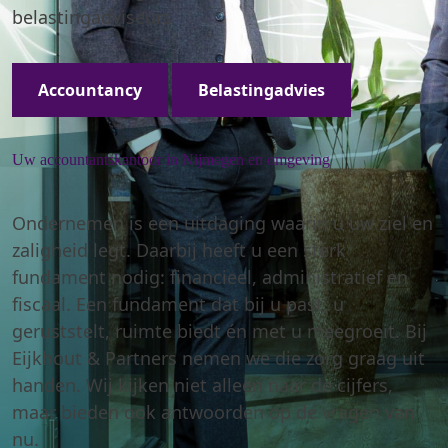
belastingadviseurs
Accountancy
Belastingadvies
Uw accountantskantoor in Nijmegen en omgeving
Ondernemen is een uitdaging waarin u uw ziel en
zaligheid legt. Daarbij heeft u een sterk
fundament nodig: financieel, administratief en
fiscaal. Een fundament dat bij u past, u
geruststelt, ruimte biedt én met u meegroeit. Bij
Eijkhout & Partners nemen we die zorg graag uit
handen. Wij kijken niet alleen naar de cijfers,
maar bieden ook antwoorden op de vragen van
nu.