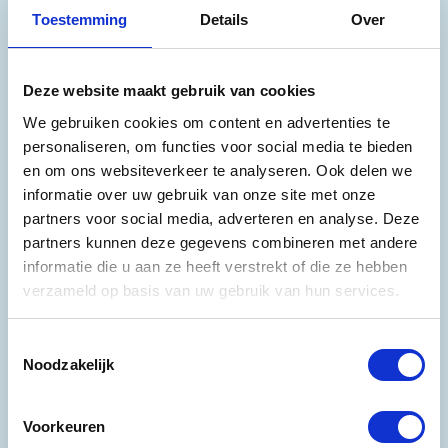
Eijkhout & Partners maakt voor u de
Toestemming
Details
Over
vertaalslag naar begrijpelijke taal.
Deze website maakt gebruik van cookies
We gebruiken cookies om content en advertenties te
personaliseren, om functies voor social media te bieden
en om ons websiteverkeer te analyseren. Ook delen we
informatie over uw gebruik van onze site met onze
partners voor social media, adverteren en analyse. Deze
Flexibel en betrouwbaar
partners kunnen deze gegevens combineren met andere
informatie die u aan ze heeft verstrekt of die ze hebben
verzameld op basis van uw gebruik van hun services.
Eijkhout & Partners kijkt naar oplossingen die
gericht zijn op u als klant. Onze 24/7-
Toestemmingsselectie
mentaliteit past daarbij.
Noodzakelijk
Voorkeuren