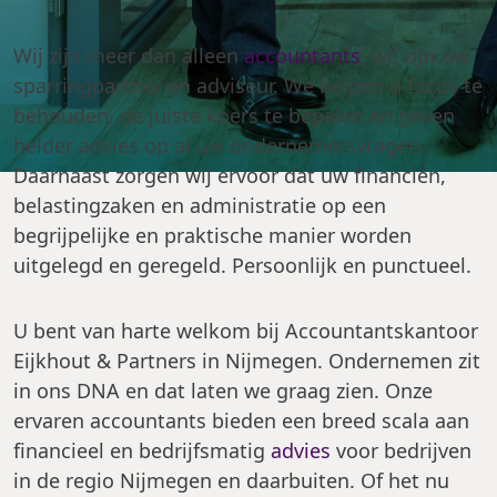
Wij zijn meer dan alleen
accountants
; wij zijn uw
sparringpartner en adviseur. We helpen u focus te
behouden, de juiste koers te bepalen en geven
helder advies op al uw ondernemersvragen.
Daarnaast zorgen wij ervoor dat uw financiën,
belastingzaken en administratie op een
begrijpelijke en praktische manier worden
uitgelegd en geregeld. Persoonlijk en punctueel.
U bent van harte welkom bij Accountantskantoor
Eijkhout & Partners in Nijmegen. Ondernemen zit
in ons DNA en dat laten we graag zien. Onze
ervaren accountants bieden een breed scala aan
financieel en bedrijfsmatig
advies
voor bedrijven
in de regio Nijmegen en daarbuiten. Of het nu