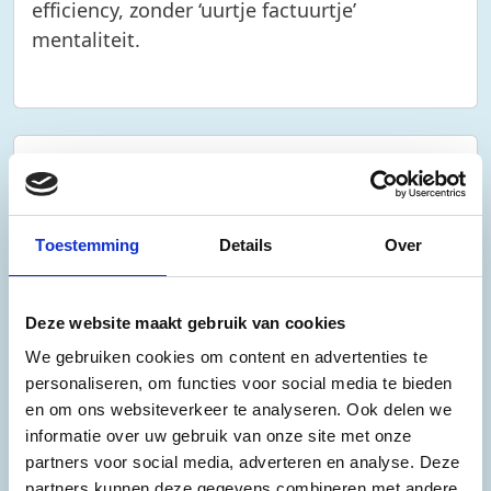
efficiency, zonder ‘uurtje factuurtje’
mentaliteit.
Toestemming
Details
Over
Focus en de juiste koers
Een adviespartner die u helpt focus en koers
Deze website maakt gebruik van cookies
te bepalen en te behouden voor een optimaal
We gebruiken cookies om content en advertenties te
bedrijfsresultaat.
personaliseren, om functies voor social media te bieden
en om ons websiteverkeer te analyseren. Ook delen we
informatie over uw gebruik van onze site met onze
partners voor social media, adverteren en analyse. Deze
partners kunnen deze gegevens combineren met andere