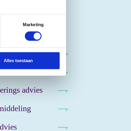
Marketing
j ondernemingsplan
Alles toestaan
es
erings advies
middeling
dvies