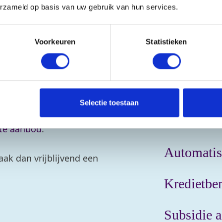
erzameld op basis van uw gebruik van hun services.
Voorkeuren
Statistieken
Advies bi
rtner op het gebied van
u meer weten over diverse
Selectie toestaan
 een onderwerp in de
MKB advi
te aanbod
.
Automatis
aak dan vrijblijvend een
Kredietbe
Subsidie a