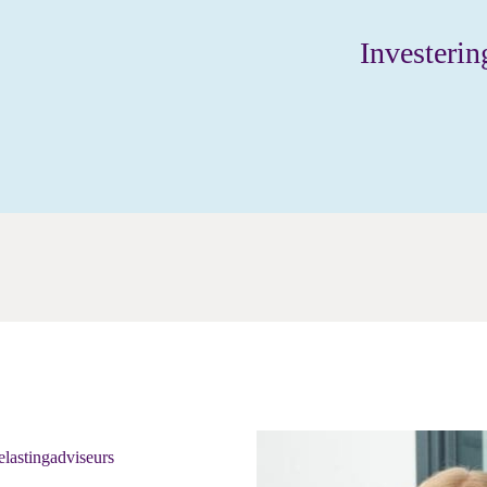
Investerin
elastingadviseurs