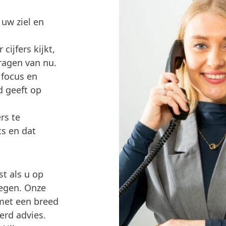
uw ziel en
cijfers kijkt,
ragen van nu.
 focus en
d geeft op
rs te
s en dat
st als u op
megen. Onze
met een breed
eerd advies.