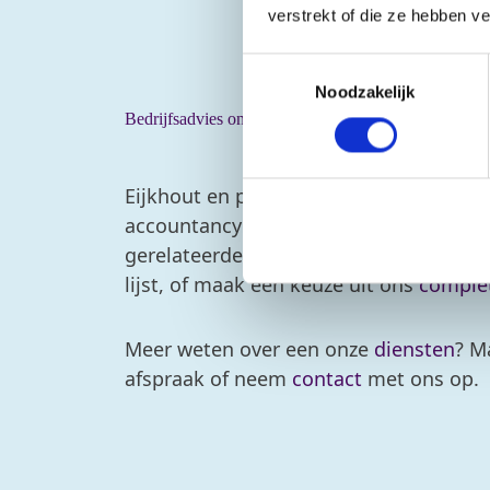
verstrekt of die ze hebben v
Toestemmingsselectie
Noodzakelijk
Bedrijfsadvies onderwerpen
Eijkhout en partners is uw volledige pa
accountancy en belastingadvies. Wilt 
gerelateerde onderwerpen? Klik dan op
lijst, of maak een keuze uit ons
comple
Meer weten over een onze
diensten
? M
afspraak of neem
contact
met ons op.