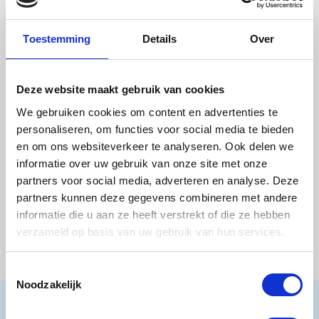
mogelijkheden? Bij Eijkhout & Partners helpen wij
u graag verder.
Toestemming
Details
Over
Als ervaren boekhouder komen wij graag met u
Deze website maakt gebruik van cookies
in contact wanneer u op zoek bent naar een
betrouwbare partner voor uw boekhoudkundige
We gebruiken cookies om content en advertenties te
personaliseren, om functies voor social media te bieden
zaken. Eijkhout & Partners is een erkend
en om ons websiteverkeer te analyseren. Ook delen we
accountantskantoor met jarenlange ervaring in
informatie over uw gebruik van onze site met onze
de regio. Wij staan klaar om u te ondersteunen,
partners voor social media, adverteren en analyse. Deze
of u nu een eenmanszaak, vof of bv hebt. Neem
partners kunnen deze gegevens combineren met andere
gerust contact met ons op via het
informatie die u aan ze heeft verstrekt of die ze hebben
contactformulier of bel ons op 0481 123456.
verzameld op basis van uw gebruik van hun services.
Toestemmingsselectie
Noodzakelijk
Verzorgingsgebied